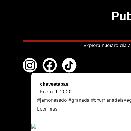
Pub
Explora nuestro día 
chavestapas
Enero 9, 2020
#jamonasado #granada #churrianadelave
Leer más